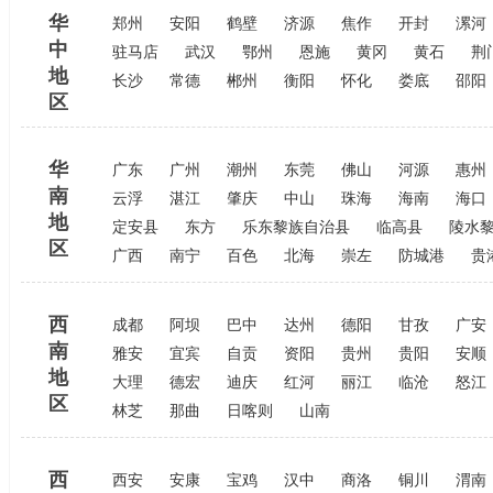
华
郑州
安阳
鹤壁
济源
焦作
开封
漯河
中
驻马店
武汉
鄂州
恩施
黄冈
黄石
荆
地
长沙
常德
郴州
衡阳
怀化
娄底
邵阳
区
华
广东
广州
潮州
东莞
佛山
河源
惠州
南
云浮
湛江
肇庆
中山
珠海
海南
海口
地
定安县
东方
乐东黎族自治县
临高县
陵水
区
广西
南宁
百色
北海
崇左
防城港
贵
西
成都
阿坝
巴中
达州
德阳
甘孜
广安
南
雅安
宜宾
自贡
资阳
贵州
贵阳
安顺
地
大理
德宏
迪庆
红河
丽江
临沧
怒江
区
林芝
那曲
日喀则
山南
西
西安
安康
宝鸡
汉中
商洛
铜川
渭南