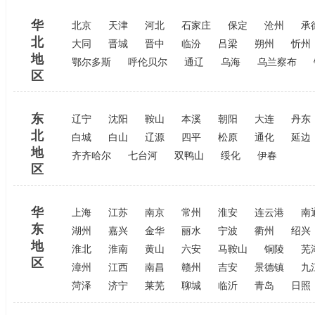
华
北京
天津
河北
石家庄
保定
沧州
承
北
大同
晋城
晋中
临汾
吕梁
朔州
忻州
地
鄂尔多斯
呼伦贝尔
通辽
乌海
乌兰察布
区
东
辽宁
沈阳
鞍山
本溪
朝阳
大连
丹东
北
白城
白山
辽源
四平
松原
通化
延边
地
齐齐哈尔
七台河
双鸭山
绥化
伊春
区
华
上海
江苏
南京
常州
淮安
连云港
南
东
湖州
嘉兴
金华
丽水
宁波
衢州
绍兴
地
淮北
淮南
黄山
六安
马鞍山
铜陵
芜
区
漳州
江西
南昌
赣州
吉安
景德镇
九
菏泽
济宁
莱芜
聊城
临沂
青岛
日照